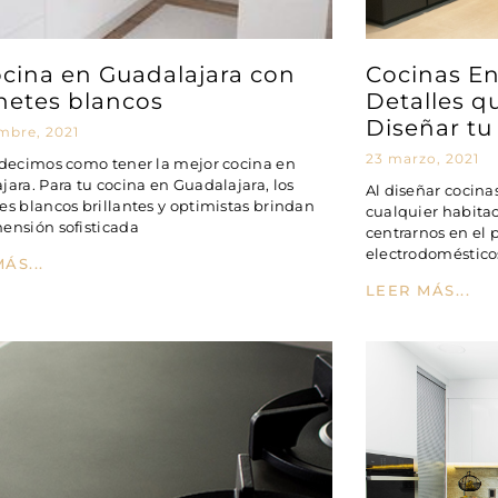
ocina en Guadalajara con
Cocinas En
netes blancos
Detalles q
Diseñar tu
embre, 2021
23 marzo, 2021
 decimos como tener la mejor cocina en
ara. Para tu cocina en Guadalajara, los
Al diseñar cocina
es blancos brillantes y optimistas brindan
cualquier habita
ensión sofisticada
centrarnos en el
electrodomésticos
ÁS...
LEER MÁS...