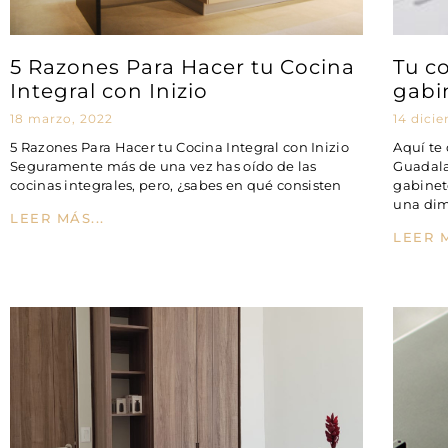
5 Razones Para Hacer tu Cocina
Tu c
Integral con Inizio
gabi
18 marzo, 2022
14 dici
5 Razones Para Hacer tu Cocina Integral con Inizio
Aquí te
Seguramente más de una vez has oído de las
Guadalaj
cocinas integrales, pero, ¿sabes en qué consisten
gabinet
una dim
LEER MÁS...
LEER M