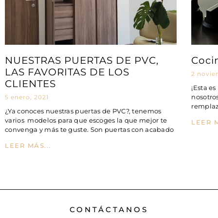
NUESTRAS PUERTAS DE PVC,
Coci
LAS FAVORITAS DE LOS
2 novie
CLIENTES
¡Esta es
nosotro
5 enero, 2021
remplaz
¿Ya conoces nuestras puertas de PVC?, tenemos
varios modelos para que escoges la que mejor te
LEER M
convenga y más te guste. Son puertas con acabado
LEER MÁS...
CONTÁCTANOS