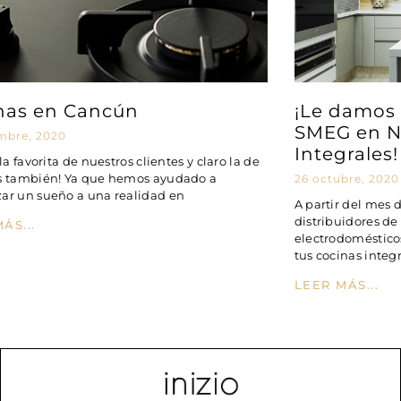
nas en Cancún
¡Le damos 
SMEG en N
mbre, 2020
Integrales!
 la favorita de nuestros clientes y claro la de
s también! Ya que hemos ayudado a
26 octubre, 2020
ar un sueño a una realidad en
A partir del mes
distribuidores de
ÁS...
electrodomésticos
tus cocinas integ
LEER MÁS...